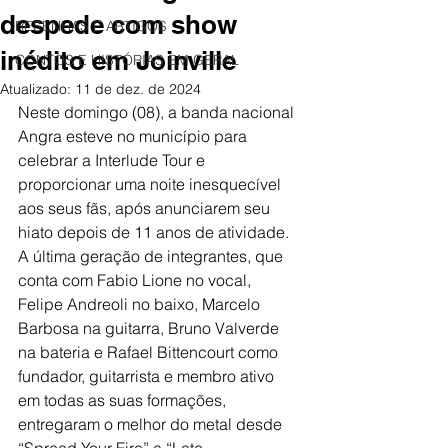
despede com show
RESENHAS E ARTIGOS
inédito em Joinville
CONTOS E HISTÓRIAS EM GERAL
Atualizado:
11 de dez. de 2024
Neste domingo (08), a banda nacional 
Angra esteve no município para 
celebrar a Interlude Tour e 
proporcionar uma noite inesquecível 
aos seus fãs, após anunciarem seu 
hiato depois de 11 anos de atividade. 
A última geração de integrantes, que 
conta com Fabio Lione no vocal, 
Felipe Andreoli no baixo, Marcelo 
Barbosa na guitarra, Bruno Valverde 
na bateria e Rafael Bittencourt como 
fundador, guitarrista e membro ativo 
em todas as suas formações, 
entregaram o melhor do metal desde 