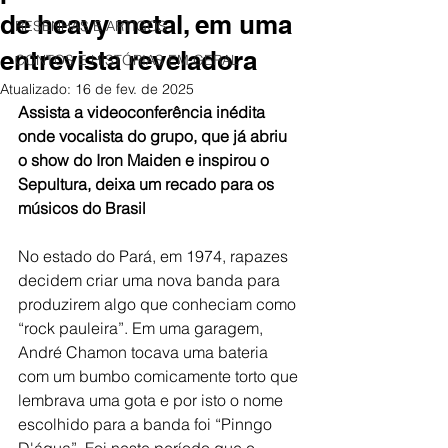
de heavy metal, em uma
RESENHAS E ARTIGOS
entrevista reveladora
CONTOS E HISTÓRIAS EM GERAL
Atualizado:
16 de fev. de 2025
Assista a videoconferência inédita 
onde vocalista do grupo, que já abriu 
o show do Iron Maiden e inspirou o 
Sepultura, deixa um recado para os 
músicos do Brasil
No estado do Pará, em 1974, rapazes 
decidem criar uma nova banda para 
produzirem algo que conheciam como 
“rock pauleira”. Em uma garagem, 
André Chamon tocava uma bateria 
com um bumbo comicamente torto que 
lembrava uma gota e por isto o nome 
escolhido para a banda foi “Pinngo 