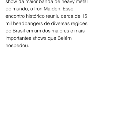
show da maior banda de heavy metal 
do mundo, o Iron Maiden. Esse 
encontro histórico reuniu cerca de 15 
mil headbangers de diversas regiões 
do Brasil em um dos maiores e mais 
importantes shows que Belém 
hospedou.
No lado esquerdo, a foto da banda na 
contracapa do primeiro álbum, em 1982. 
Na direita, a releitura da foto, feita em 
2019. Neste ano, o disco completa 40 anos 
desde o lançamento. — Foto: Arquivo 