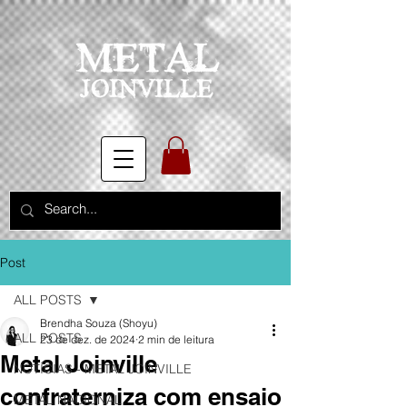
Post
ALL POSTS
Brendha Souza (Shoyu)
ALL POSTS
23 de dez. de 2024
2 min de leitura
Metal Joinville
NOTÍCIAS - METAL JOINVILLE
confraterniza com ensaio
METAL NACIONAL