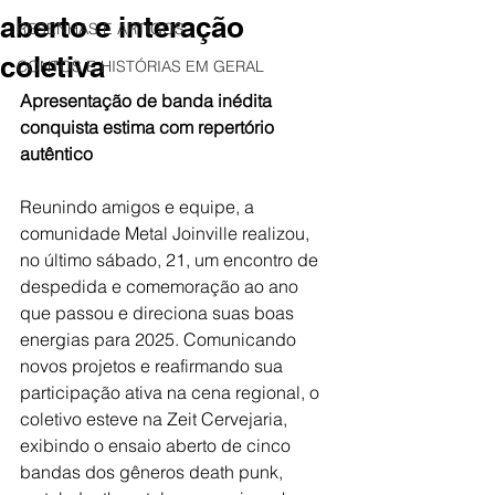
aberto e interação
RESENHAS E ARTIGOS
coletiva
CONTOS E HISTÓRIAS EM GERAL
Apresentação de banda inédita 
conquista estima com repertório 
autêntico
Reunindo amigos e equipe, a 
comunidade Metal Joinville realizou, 
no último sábado, 21, um encontro de 
despedida e comemoração ao ano 
que passou e direciona suas boas 
energias para 2025. Comunicando 
novos projetos e reafirmando sua 
participação ativa na cena regional, o 
coletivo esteve na Zeit Cervejaria, 
exibindo o ensaio aberto de cinco 
bandas dos gêneros death punk, 