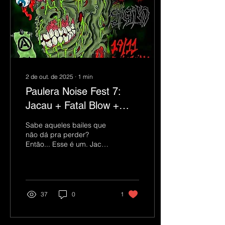
2 de out. de 2025
∙
1
min
Paulera Noise Fest 7:
Jacau + Fatal Blow +
Sufffer + Sigilo
Sabe aqueles bailes que
não dá pra perder?
Então... Esse é um. Jacau,
um nome imenso do
crossover brasileiro,
diretamente da Bahia
pra...
37
0
1