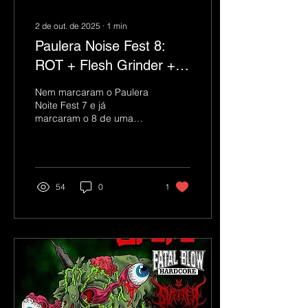
2 de out. de 2025
∙
1
min
Paulera Noise Fest 8:
ROT + Flesh Grinder +
Cemitério dos Vivos
Nem marcaram o Paulera
Noite Fest 7 e já
marcaram o 8 de uma
vez. Eu não estou
reclamando não, eu acho
é bom! Ainda mais porque
esse...
54
0
1