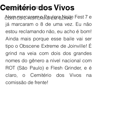
Cemitério dos Vivos
RESENHAS E ARTIGOS
Nem marcaram o Paulera Noite Fest 7 e 
CONTOS E HISTÓRIAS EM GERAL
já marcaram o 8 de uma vez. Eu não 
estou reclamando não, eu acho é bom! 
Ainda mais porque esse baile vai ser 
tipo o Obscene Extreme de Joinville! É 
grind na veia com dois dos grandes 
nomes do gênero a nível nacional com 
ROT (São Paulo) e Flesh Grinder, e é 
claro, o Cemitério dos Vivos na 
comissão de frente!