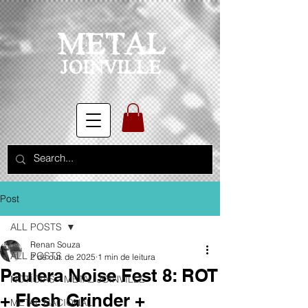
Post
ALL POSTS
Renan Souza
ALL POSTS
2 de out. de 2025
1 min de leitura
Paulera Noise Fest 8: ROT
NOTÍCIAS - METAL JOINVILLE
+ Flesh Grinder +
METAL NACIONAL